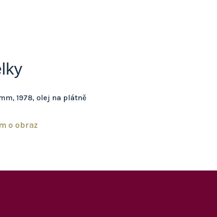
lky
mm, 1978, olej na plátně
m o obraz